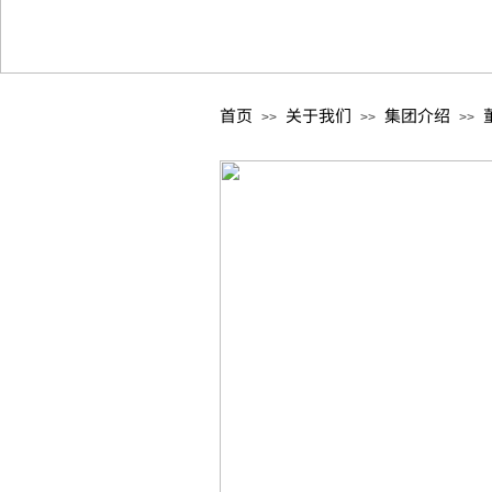
首页
关于我们
集团介绍
>>
>>
>>