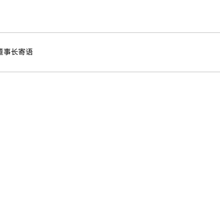
董事长寄语